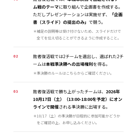
ム戦のテーマ
に取り組んで企画書を作成する。
ただしプレゼンテーションは実施せず、
「企画
書（スライド）の提出のみ」
で競う。
＊補足の説明等は受け付けないため、スライドだけで
全てを伝え切ることができるように作成すること。
敗者復活戦では2チームを選出し、選ばれた2チ
02
ームは
本戦準決勝への出場権利
を得る。
＊準決勝のルールは
こちら
からご確認ください。
敗者復活戦で勝ち上がったチームは、
2026年
03
10月17日（土）（13:00-18:00を予定）にオン
ラインで開催
される準決勝に出場する。
＊10/17（土）の準決勝が日程的に参加可能かどうか
をご確認の上、お申し込みください。