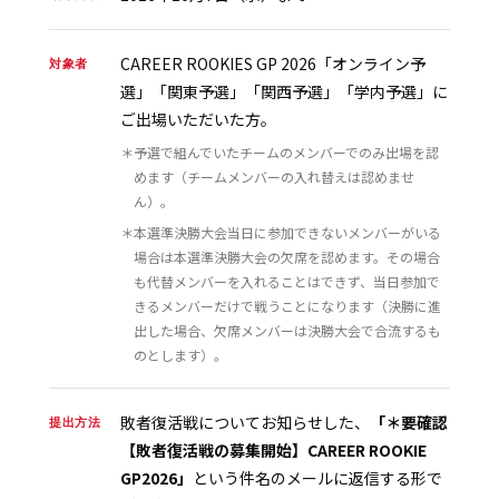
CAREER ROOKIES GP 2026「オンライン予
対象者
選」「関東予選」「関西予選」「学内予選」に
ご出場いただいた方。
＊予選で組んでいたチームのメンバーでのみ出場を認
めます（チームメンバーの入れ替えは認めませ
ん）。
＊本選準決勝大会当日に参加できないメンバーがいる
場合は本選準決勝大会の欠席を認めます。その場合
も代替メンバーを入れることはできず、当日参加で
きるメンバーだけで戦うことになります（決勝に進
出した場合、欠席メンバーは決勝大会で合流するも
のとします）。
敗者復活戦についてお知らせした、
「＊要確認
提出方法
【敗者復活戦の募集開始】CAREER ROOKIE
GP2026」
という件名のメールに返信する形で